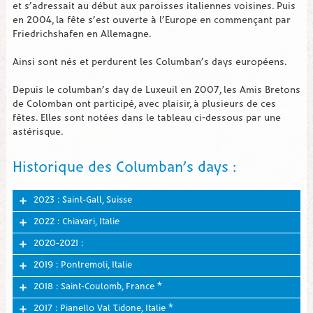
et s’adressait au début aux paroisses italiennes voisines. Puis
en 2004, la fête s’est ouverte à l’Europe en commençant par
Friedrichshafen en Allemagne.
Ainsi sont nés et perdurent les Columban’s days européens.
Depuis le columban’s day de Luxeuil en 2007, les Amis Bretons
de Colomban ont participé, avec plaisir, à plusieurs de ces
fêtes. Elles sont notées dans le tableau ci-dessous par une
astérisque.
Historique des Columban’s days :
2023 : Saint-Gall, Suisse
2022 : Chiavari, Italie
2020-2021 :
2019 : Pontremoli, Italie
2018 : Saint-Coulomb, France *
2017 : Pianello Val Tidone, Italie *