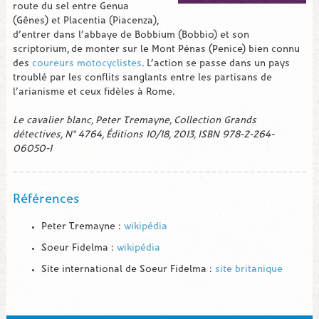
route du sel entre Genua
(Gênes) et Placentia (Piacenza),
d’entrer dans l’abbaye de Bobbium (Bobbio) et son
scriptorium, de monter sur le Mont Pénas (Penice) bien connu
des
coureurs motocyclistes
. L’action se passe dans un pays
troublé par les conflits sanglants entre les partisans de
l’arianisme et ceux fidèles à Rome.
Le cavalier blanc, Peter Tremayne, Collection Grands
détectives, N° 4764, Éditions 10/18, 2013, ISBN 978-2-264-
06050-1
Références
Peter Tremayne :
wikipédia
Soeur Fidelma :
wikipédia
Site international de Soeur Fidelma :
site britanique