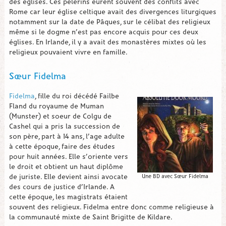
des églises. Ces pèlerins eurent souvent des conflits avec
Rome car leur église celtique avait des divergences liturgiques
notamment sur la date de Pâques, sur le célibat des religieux
même si le dogme n’est pas encore acquis pour ces deux
églises. En Irlande, il y a avait des monastères mixtes où les
religieux pouvaient vivre en famille.
Sœur Fidelma
Fidelma
, fille du roi décédé Failbe
Fland du royaume de Muman
(Munster) et soeur de Colgu de
Cashel qui a pris la succession de
son père, part à 14 ans, l’age adulte
à cette époque, faire des études
pour huit années. Elle s’oriente vers
le droit et obtient un haut diplôme
de juriste. Elle devient ainsi avocate
Une BD avec Sœur Fidelma
des cours de justice d’Irlande. A
cette époque, les magistrats étaient
souvent des religieux. Fidelma entre donc comme religieuse à
la communauté mixte de Saint Brigitte de Kildare.