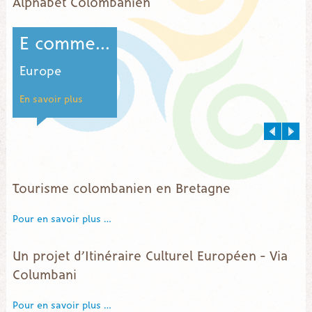
Alphabet Colombanien
E comme...
Europe
F
En savoir plus
E
Tourisme colombanien en Bretagne
Pour en savoir plus …
Un projet d’Itinéraire Culturel Européen – Via
Columbani
Pour en savoir plus …