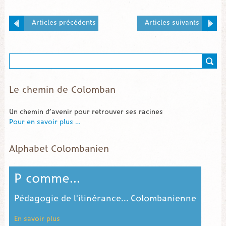
Articles précédents
Articles suivants
Le chemin de Colomban
Un chemin d’avenir pour retrouver ses racines
Pour en savoir plus …
Alphabet Colombanien
M comme...
Mission Columban Fathers / Columban Sisters
En savoir plus
E