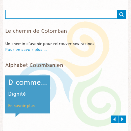
Le chemin de Colomban
Un chemin d’avenir pour retrouver ses racines
Pour en savoir plus …
Alphabet Colombanien
M comme...
Mission Columban Fathers / Columban Sisters
En savoir plus
E